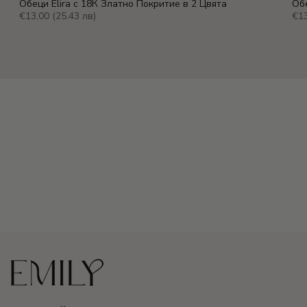
Обеци Elira с 18К Златно Покритие в 2 Цвята
Обе
€13,00
(25.43 лв)
€1