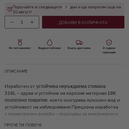
Поръчайте в следващите
3
дни и ще изпратим още на
10 август!
Количество
ДОБАВИ В КОЛИЧКАТА
Не потъмняват
Водоустойчиви
Бърза доставка
2 години
гаранция
ОПИСАНИЕ
Изработен от
устойчива неръждаема стомана
316L
– здрав и устойчив на корозия материал.
18K
позлатено покритие
, което осигурява луксозен вид и
устойчивост на избледняване.Прецизна изработка
с геометричен дизайн – подходящ за ежедневни и
по-официални тоалети.
ПРОЧЕТИ ПОВЕЧЕ