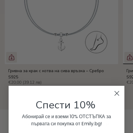
Гривна за крак с котва на сива връзка – Сребро
Гри
S925
S9
€20,00
(39.12 лв)
€2
Спести 10%
Абонирай се и вземи 10% ОТСТЪПКА за
Честно задавани въпроси
първата си покупка от Emily.bg!