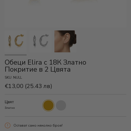
Обеци Elira с 18К Златно
Покритие в 2 Цвята
SKU: NULL
€13,00
(25.43 лв)
Цвят
Златно
Сребристо
Златно
Остават само няколко броя!