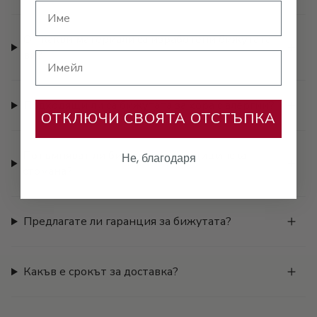
От какви материали са изработени бижутата
ви?
Имейл
Подходящи ли са бижутата за хора с алергии?
ОТКЛЮЧИ СВОЯТА ОТСТЪПКА
Потъмняват ли бижутата от медицинска
Не, благодаря
стомана?
Предлагате ли гаранция за бижутата?
Какъв е срокът за доставка?