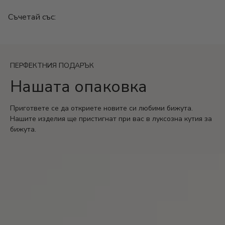
Модел: Elira
Камък: Цирконий
Съчетай със:
Цвят: Сребристо/Златисто
Размер: 58*25 mm
Гаранция: 2 години
ПЕРФЕКТНИЯ ПОДАРЪК
Нашата опаковка
Пригответе се да откриете новите си любими бижута.
Нашите изделия ще пристигнат при вас в луксозна кутия за
бижута.