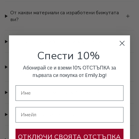
От какви материали са изработени бижутата
ви?
Подходящи ли са бижутата за хора с алергии?
Спести 10%
Потъмняват ли бижутата от медицинска
Абонирай се и вземи 10% ОТСТЪПКА за
стомана?
първата си покупка от Emily.bg!
Предлагате ли гаранция за бижутата?
Имейл
Какъв е срокът за доставка?
ОТКЛЮЧИ СВОЯТА ОТСТЪПКА
Как да разбера какъв размер пръстен ми