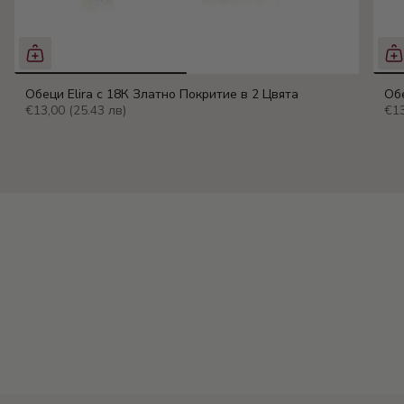
Обеци Elira с 18К Златно Покритие в 2 Цвята
Обе
€13,00
(25.43 лв)
€1