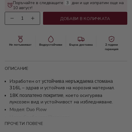
Поръчайте в следващите
3
дни и ще изпратим още на
10 август!
Количество
ДОБАВИ В КОЛИЧКАТА
Не потъмняват
Водоустойчиви
Бърза доставка
2 години
гаранция
ОПИСАНИЕ
Изработен от
устойчива неръждаема стомана
316L
– здрав и устойчив на корозия материал.
18K позлатено покритие
, което осигурява
луксозен вид и устойчивост на избледняване.
Модел: Duo Flow
Цвят: Сребристо/Златисто
ПРОЧЕТИ ПОВЕЧЕ
Размер: 22+5.5 см.