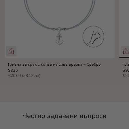
Гривна за крак с котва на сива връзка – Сребро
Гри
S925
S9
€20,00
(39.12 лв)
€2
Честно задавани въпроси