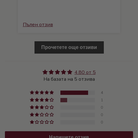
Пълен отзив
Пъ
Прочетете още отзиви
4.80 от 5
На базата на 5 отзива
4
1
0
0
0
Напишете отзив