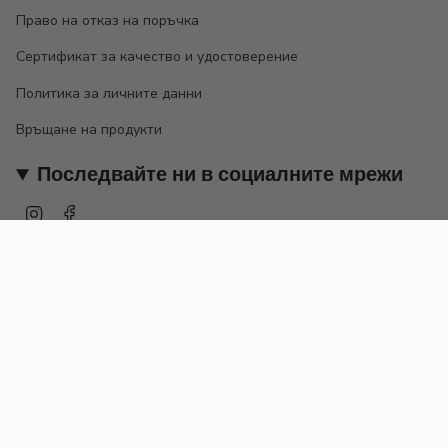
Право на отказ на поръчка
Сертификат за качество и удостоверение
Политика за личните данни
Връщане на продукти
Последвайте ни в социалните мрежи
Instagram
Facebook
Валута
EUR €
© EMILY 2026
Предоставено от Shopify