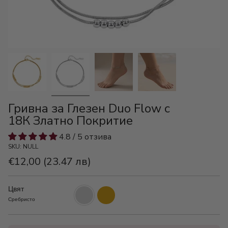
Гривна за Глезен Duo Flow с
18К Златно Покритие
4.8 / 5 отзива
SKU: NULL
€12,00
(23.47 лв)
Цвят
Сребристо
Златно
Сребристо