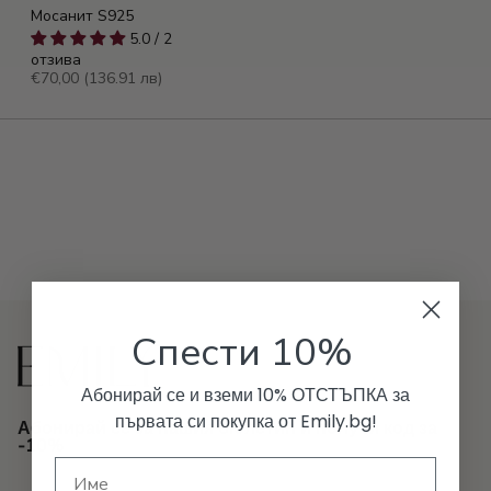
Мосанит S925
5.0 / 2
отзива
€70,00
(136.91 лв)
Спести 10%
Абонирай се и вземи 10% ОТСТЪПКА за
първата си покупка от Emily.bg!
Абонирай се за нашия бюлетин и получи код за
-10%