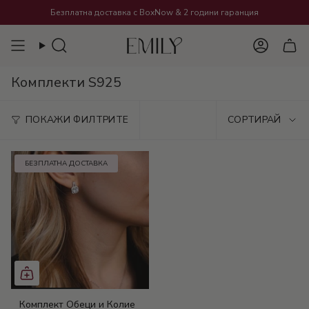
Преминете
Безплатна доставка с BoxNow
&
2 години гаранция
към
съдържанието
Търсене
Акаунт
Комплекти S925
Сортира
ПОКАЖИ ФИЛТРИТЕ
СОРТИРАЙ
БЕЗПЛАТНА ДОСТАВКА
Комплект Обеци и Колие