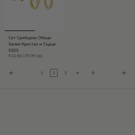
Сет Сребърни Обеци
Халки Кристал и Сърце
S925
€40,90
(79.99 лв)
…
1
2
3
4
8