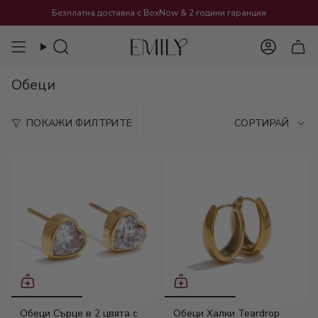
Преминете
Безплатна доставка с BoxNow
&
2 години гаранция
към
съдържанието
Търсене
Акаунт
Обеци
Сортира
ПОКАЖИ ФИЛТРИТЕ
СОРТИРАЙ
Обеци Сърце в 2 цвята с
Обеци Халки Teardrop