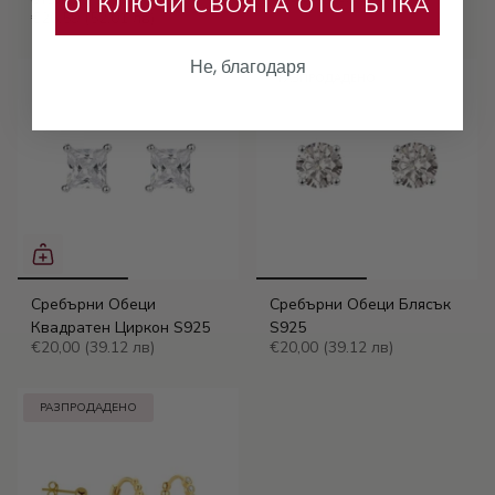
ОТКЛЮЧИ СВОЯТА ОТСТЪПКА
€26,59
(52.01 лв)
Не, благодаря
РАЗПРОДАДЕНО
Сребърни Обеци
Сребърни Обеци Блясък
Квадратен Циркон S925
S925
€20,00
(39.12 лв)
€20,00
(39.12 лв)
РАЗПРОДАДЕНО