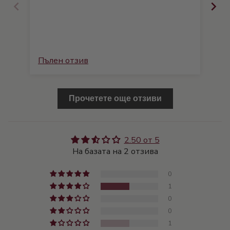
Пълен отзив
Пъ
Прочетете още отзиви
2.50 от 5
На базата на 2 отзива
0
1
0
0
1