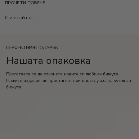
ПРОЧЕТИ ПОВЕЧЕ
Модел: Solitaire
Камък: Седеф
Съчетай със:
Цвят: Сребристо/Златисто
Размер: 24*14 mm
Гаранция: 2 години
ПЕРФЕКТНИЯ ПОДАРЪК
Нашата опаковка
Пригответе се да откриете новите си любими бижута.
Нашите изделия ще пристигнат при вас в луксозна кутия за
бижута.