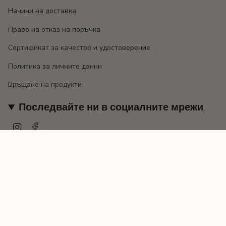
Начини на доставка
Право на отказ на поръчка
Сертификат за качество и удостоверение
Политика за личните данни
Връщане на продукти
Последвайте ни в социалните мрежи
Instagram
Facebook
Валута
EUR €
© EMILY 2026
Предоставено от Shopify