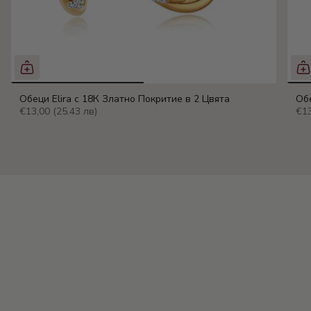
Обеци Elira с 18К Златно Покритие в 2 Цвята
Обе
€13,00
(25.43 лв)
€1