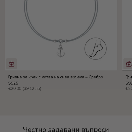
Гривна за крак с котва на сива връзка – Сребро
Гри
S925
S9
€20,00
(39.12 лв)
€2
Честно задавани въпроси