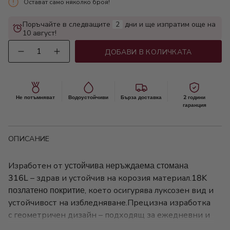
Остават само няколко броя!
Поръчайте в следващите
2
дни и ще изпратим още на
10 август!
Количество
ДОБАВИ В КОЛИЧКАТА
Не потъмняват
Водоустойчиви
Бърза доставка
2 години
гаранция
ОПИСАНИЕ
Изработен от
устойчива неръждаема стомана
316L
– здрав и устойчив на корозия материал.
18K
позлатено покритие
, което осигурява луксозен вид и
устойчивост на избледняване.Прецизна изработка
с геометричен дизайн – подходящ за ежедневни и
по-официални тоалети.