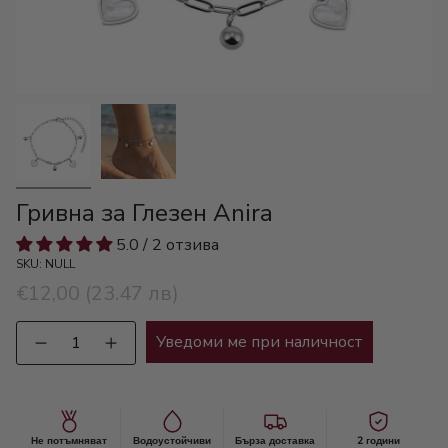
Гривна за Глезен Anira
5.0 / 2 отзива
SKU: NULL
€12,00
(23.47 лв)
Количество
Уведоми ме при наличност
Не потъмняват
Водоустойчиви
Бърза доставка
2 години