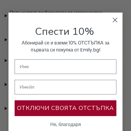
Потъмняват ли бижутата от медицинска
стомана?
Спести 10%
Предлагате ли гаранция за бижутата?
Абонирай се и вземи 10% ОТСТЪПКА за
първата си покупка от Emily.bg!
Какъв е срокът за доставка?
Как да разбера какъв размер пръстен ми
Имейл
трябва?
ОТКЛЮЧИ СВОЯТА ОТСТЪПКА
Предлагате ли опаковка за подарък?
Не, благодаря