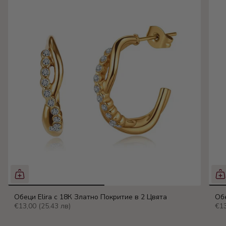
Обеци Elira с 18К Златно Покритие в 2 Цвята
Обе
€13,00
(25.43 лв)
€1