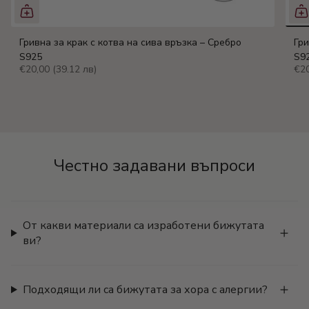
Гривна за крак с котва на сива връзка – Сребро
Гри
S925
S9
€20,00
(39.12 лв)
€2
Честно задавани въпроси
От какви материали са изработени бижутата
ви?
Подходящи ли са бижутата за хора с алергии?