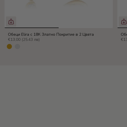
Обеци Elira с 18К Златно Покритие в 2 Цвята
Обе
€13,00
(25.43 лв)
€1