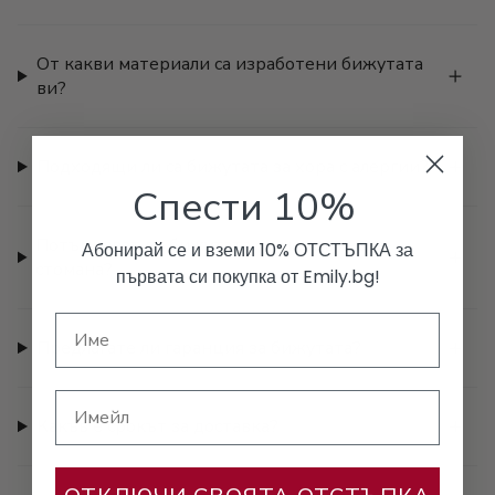
От какви материали са изработени бижутата
ви?
Подходящи ли са бижутата за хора с алергии?
Спести 10%
Потъмняват ли бижутата от медицинска
Абонирай се и вземи 10% ОТСТЪПКА за
стомана?
първата си покупка от Emily.bg!
Предлагате ли гаранция за бижутата?
Имейл
Какъв е срокът за доставка?