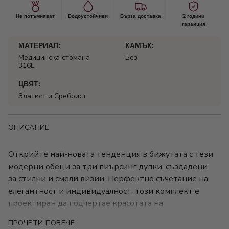
Не потъмняват
Водоустойчиви
Бърза доставка
2 години
гаранция
МАТЕРИАЛ:
КАМЪК:
Медицинска стомана
Без
316L
ЦВЯТ:
Златист и Сребрист
ОПИСАНИЕ
Открийте най-новата тенденция в бижутата с тези
модерни обеци за три пиърсинг дупки, създадени
за стилни и смели визии. Перфектно съчетание на
елегантност и индивидуалност, този комплект е
проектиран да подчертае красотата на
многобройните пиърсинги с хармоничен и
ПРОЧЕТИ ПОВЕЧЕ
завършен вид