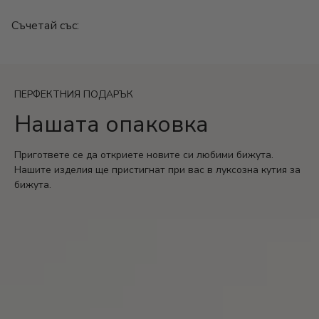
Материал: Медицинска стомана 316L
Съчетай със:
Цвят: Златист, Сребрист
Гаранция: 2 години
Медицинската стомана е водоустойчива,
подходяща за всеки, хипоалергенна и не променя
ПЕРФЕКТНИЯ ПОДАРЪК
цвета си, което я прави идеален избор за бижута
Нашата опаковка
Пригответе се да откриете новите си любими бижута.
Нашите изделия ще пристигнат при вас в луксозна кутия за
бижута.