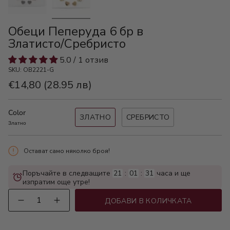
Обеци Пеперуда 6 бр в
Златисто/Сребристо
5.0 / 1 отзив
SKU: OB2221-G
€14,80
(28.95 лв)
Color
ЗЛАТНО
СРЕБРИСТО
Златно
Остават само няколко броя!
Поръчайте в следващите
21
:
01
:
31
часа и ще
изпратим още утре!
Количество
ДОБАВИ В КОЛИЧКАТА