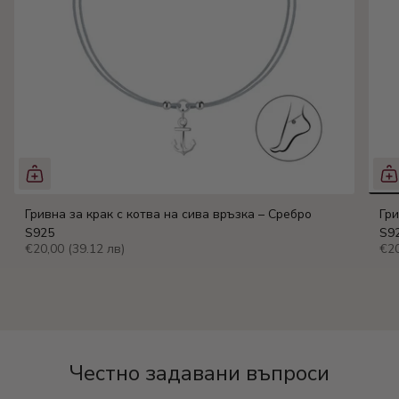
Гривна за крак с котва на сива връзка – Сребро
Гри
S925
S9
€20,00
(39.12 лв)
€2
Честно задавани въпроси