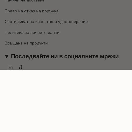
Начини на доставка
Право на отказ на поръчка
Сертификат за качество и удостоверение
Политика за личните данни
Връщане на продукти
Последвайте ни в социалните мрежи
Instagram
Facebook
Валута
EUR €
© EMILY 2026
Предоставено от Shopify