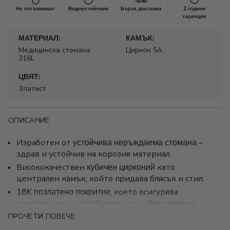
Не потъмняват
Водоустойчиви
Бърза доставка
2 години
гаранция
МАТЕРИАЛ:
КАМЪК:
Медицинска стомана
Циркон 5А
316L
ЦВЯТ:
Златист
ОПИСАНИЕ
Изработен от
устойчива неръждаема стомана
–
здрав и устойчив на корозия материал.
Висококачествен
кубичен цирконий
като
централен камък, който придава блясък и стил.
18K позлатено покритие
, което осигурява
луксозен вид и устойчивост на избледняване.
Прецизна изработка с геометричен дизайн –
ПРОЧЕТИ ПОВЕЧЕ
подходящ за ежедневни и по-официални