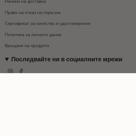
Начини на доставка
Право на отказ на поръчка
Сертификат за качество и удостоверение
Политика за личните данни
Връщане на продукти
Последвайте ни в социалните мрежи
Instagram
Facebook
Валута
EUR €
© EMILY 2026
Предоставено от Shopify