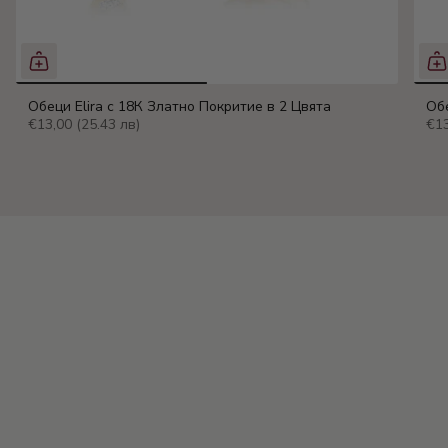
Обеци Elira с 18К Златно Покритие в 2 Цвята
Обе
€13,00
(25.43 лв)
€1