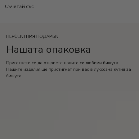
тоалети.
Съчетай със:
Размер: 20+5 cm
Гаранция: 2 години
ПЕРФЕКТНИЯ ПОДАРЪК
Нашата опаковка
Пригответе се да откриете новите си любими бижута.
Нашите изделия ще пристигнат при вас в луксозна кутия за
бижута.