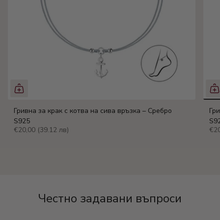
Гривна за крак с котва на сива връзка – Сребро
Гри
S925
S9
€20,00
(39.12 лв)
€2
Честно задавани въпроси