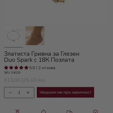
Златиста Гривна за Глезен
Duo Spark с 18К Позлата
5.0 / 2 отзива
SKU: E4029
€13,00
(25.43 лв)
Количество
Уведоми ме при наличност