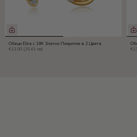
Обеци Elira с 18К Златно Покритие в 2 Цвята
Обе
€13,00
(25.43 лв)
€1