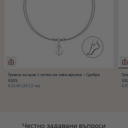
Гривна за крак с котва на сива връзка – Сребро
Гри
S925
S9
€20,00
(39.12 лв)
€2
Честно задавани въпроси