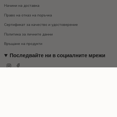
Начини на доставка
Право на отказ на поръчка
Сертификат за качество и удостоверение
Политика за личните данни
Връщане на продукти
Последвайте ни в социалните мрежи
Instagram
Facebook
Валута
EUR €
© EMILY 2026
Предоставено от Shopify