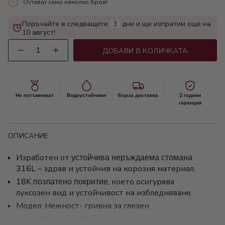
Остават само няколко броя!
Поръчайте в следващите
3
дни и ще изпратим още на
10 август!
Количество
ДОБАВИ В КОЛИЧКАТА
Не потъмняват
Водоустойчиви
Бърза доставка
2 години
гаранция
ОПИСАНИЕ
Изработен от
устойчива неръждаема стомана
316L
– здрав и устойчив на корозия материал.
18K позлатено покритие
, което осигурява
луксозен вид и устойчивост на избледняване.
Модел: Нежност- гривна за глезен
Цвят: Сребристо/Златисто