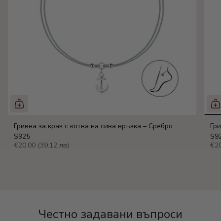
Гривна за крак с котва на сива връзка – Сребро
Гри
S925
S9
€20,00
(39.12 лв)
€2
Честно задавани въпроси