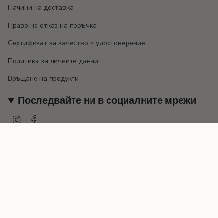
Начини на доставка
Право на отказ на поръчка
Сертификат за качество и удостоверение
Политика за личните данни
Връщане на продукти
Последвайте ни в социалните мрежи
Instagram
Facebook
Валута
EUR €
© EMILY 2026
Предоставено от Shopify