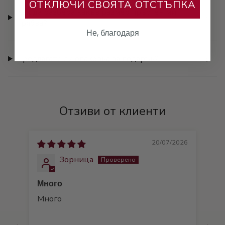
ОТКЛЮЧИ СВОЯТА ОТСТЪПКА
Как да разбера какъв размер пръстен ми
трябва?
Не, благодаря
Предлагате ли опаковка за подарък?
Отзиви от клиенти
20/07/2026
Зорница
Много
Много