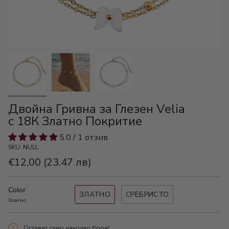
Двойна Гривна за Глезен Velia
с 18К Златно Покритие
5.0 / 1 отзив
SKU: NULL
€12,00
(23.47 лв)
Color
ЗЛАТНО
СРЕБРИСТО
Златно
Остават само няколко броя!