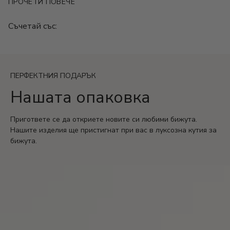
ПРОЧЕТИ ПОВЕЧЕ
Размер: 22+5.5 см.
Гаранция: 2 години
Съчетай със:
ПЕРФЕКТНИЯ ПОДАРЪК
Нашата опаковка
Пригответе се да откриете новите си любими бижута.
Нашите изделия ще пристигнат при вас в луксозна кутия за
бижута.