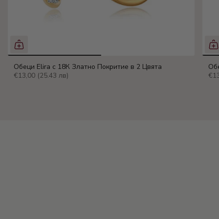
Обеци Elira с 18К Златно Покритие в 2 Цвята
Обе
€13,00
(25.43 лв)
€1