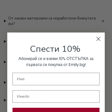
От какви материали са изработени бижутата
ви?
Подходящи ли са бижутата за хора с алергии?
Спести 10%
Абонирай се и вземи 10% ОТСТЪПКА за
Потъмняват ли бижутата от медицинска
първата си покупка от Emily.bg!
стомана?
Предлагате ли гаранция за бижутата?
Имейл
Какъв е срокът за доставка?