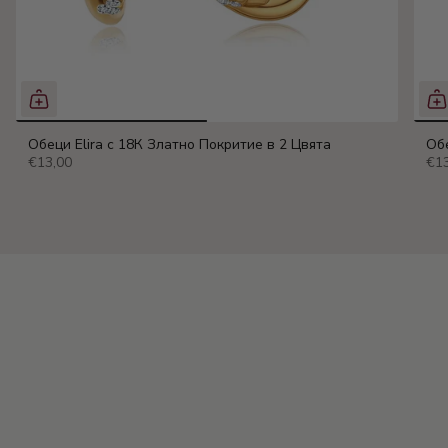
Обеци Elira с 18К Златно Покритие в 2 Цвята
Обе
€13,00
€13