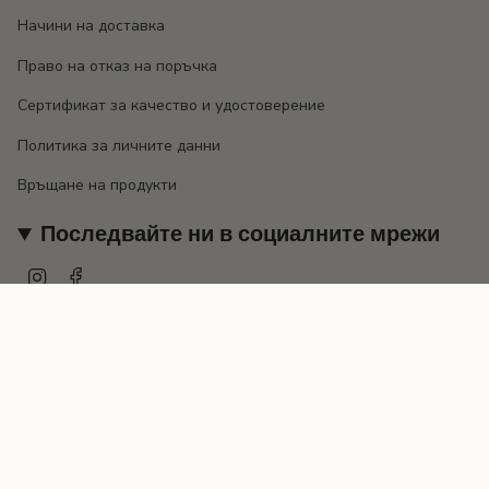
Начини на доставка
Право на отказ на поръчка
Сертификат за качество и удостоверение
Политика за личните данни
Връщане на продукти
Последвайте ни в социалните мрежи
Instagram
Facebook
Валута
EUR €
© EMILY 2026
Предоставено от Shopify