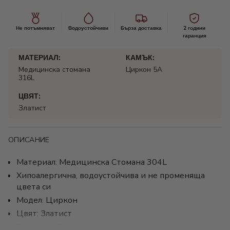
Не потъмняват
Водоустойчиви
Бърза доставка
2 години
гаранция
МАТЕРИАЛ:
КАМЪК:
Медицинска стомана
Циркон 5А
316L
ЦВЯТ:
Златист
ОПИСАНИЕ
Материал: Медицинска Стомана 304L
Хипоалергична, водоустойчива и не променяща
цвета си
Модел: Циркон
Цвят: Златист
Гаранция: 2 години