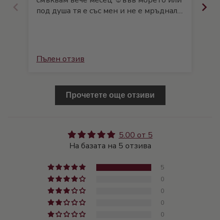
смъквам вече месец ☺️във морето или
под душа тя е със мен и не е мръднала
😊
Пълен отзив
Пъ
Прочетете още отзиви
5.00 от 5
На базата на 5 отзива
5
0
0
0
0