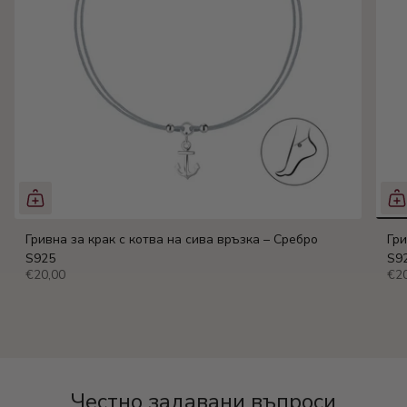
Гривна за крак с котва на сива връзка – Сребро
Гри
S925
S9
€20,00
€20
Честно задавани въпроси