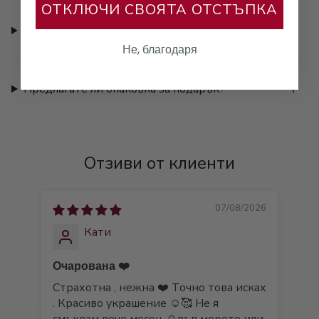
ОТКЛЮЧИ СВОЯТА ОТСТЪПКА
Как да разбера какъв размер пръстен ми
трябва?
Не, благодаря
Предлагате ли опаковка за подарък?
Отзиви от клиенти
07/08/2026
Кати
Очарована ❤️
❤️
Страхотна , нежна ❤️ Точно това исках
❤️
. Красиво украшение ☺️🥰 Не я