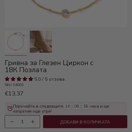
Гривна за Глезен Циркон с
18К Позлата
5.0 / 5 отзива
SKU: E4003
€13,37
Поръчайте в следващите
14
:
06
:
56
часа и ще
изпратим още утре!
Количество
ДОБАВИ В КОЛИЧКАТА